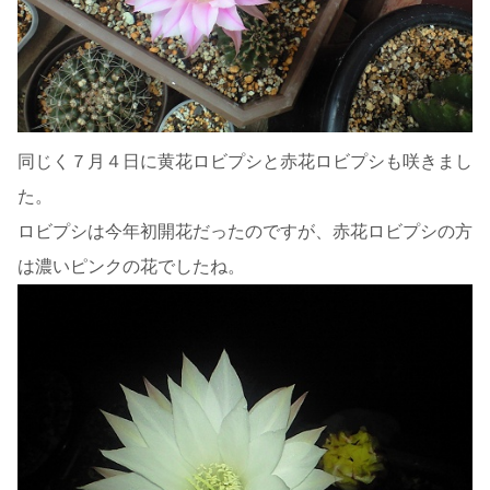
同じく７月４日に黄花ロビプシと赤花ロビプシも咲きまし
た。
ロビプシは今年初開花だったのですが、赤花ロビプシの方
は濃いピンクの花でしたね。