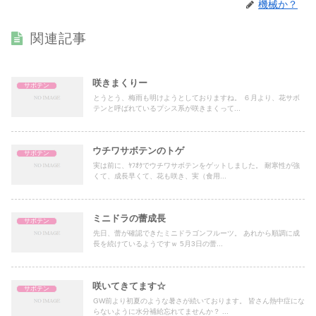
機械か？
関連記事
咲きまくりー
サボテン
とうとう、梅雨も明けようとしておりますね。 ６月より、花サボ
テンと呼ばれているプシス系が咲きまくって...
ウチワサボテンのトゲ
サボテン
実は前に、ﾔﾌｵｸでウチワサボテンをゲットしました。 耐寒性が強
くて、成長早くて、花も咲き、実（食用...
ミニドラの蕾成長
サボテン
先日、蕾が確認できたミニドラゴンフルーツ。 あれから順調に成
長を続けているようですｗ 5月3日の蕾...
咲いてきてます☆
サボテン
GW前より初夏のような暑さが続いております。 皆さん熱中症にな
らないように水分補給忘れてませんか？ ...