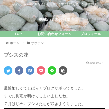
趣味でサボテン栽培を楽しんでおります☆他にも色々な事に挑戦♪
機械か？のお部屋
TOP
お問い合わせフォーム
プロフィール
ホーム
サボテン
プシスの花
2008.07.27
最近忙しくてしばらくブログサボってました。
すでに梅雨が明けてしまいましたね。
７月はじめにプシスたちが咲きまくりました。