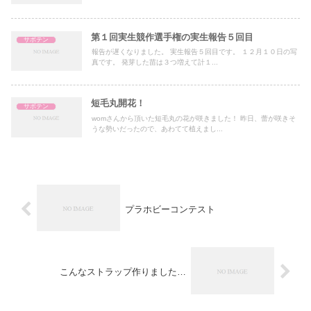
第１回実生競作選手権の実生報告５回目
サボテン
報告が遅くなりました。 実生報告５回目です。 １２月１０日の写
真です。 発芽した苗は３つ増えて計１...
短毛丸開花！
サボテン
womさんから頂いた短毛丸の花が咲きました！ 昨日、蕾が咲きそ
うな勢いだったので、あわてて植えまし...
プラホビーコンテスト
こんなストラップ作りました…