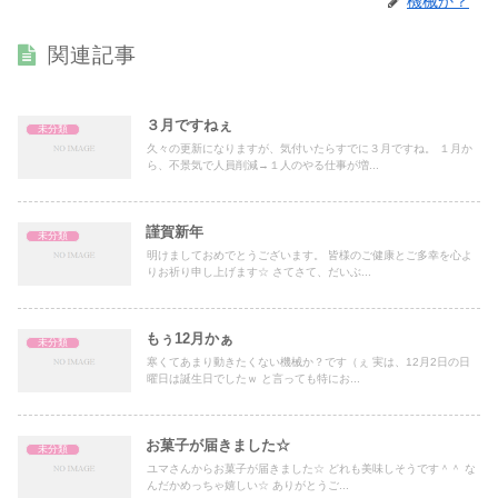
機械か？
関連記事
３月ですねぇ
未分類
久々の更新になりますが、気付いたらすでに３月ですね。 １月か
ら、不景気で人員削減→１人のやる仕事が増...
謹賀新年
未分類
明けましておめでとうございます。 皆様のご健康とご多幸を心よ
りお祈り申し上げます☆ さてさて、だいぶ...
もぅ12月かぁ
未分類
寒くてあまり動きたくない機械か？です（ぇ 実は、12月2日の日
曜日は誕生日でしたｗ と言っても特にお...
お菓子が届きました☆
未分類
ユマさんからお菓子が届きました☆ どれも美味しそうです＾＾ な
んだかめっちゃ嬉しい☆ ありがとうご...