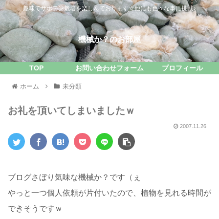
趣味でサボテン栽培を楽しんでおります☆他にも色々な事に挑戦♪
機械か？のお部屋
TOP
お問い合わせフォーム
プロフィール
ホーム
未分類
お礼を頂いてしまいましたｗ
2007.11.26
ブログさぼり気味な機械か？です（ぇ
やっと一つ個人依頼が片付いたので、植物を見れる時間が
できそうですｗ