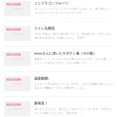
ミニドラゴンフルーツ
サボテン
ネットでミニドラゴンフルーツを買ってみました。 狭い家にピッ
タリのコンパクトなフルーツだそうです。 ...
スミレ丸開花
サボテン
今日の天気は、朝だけ雨が降っていて、後は曇り空。 夕方には太
陽が顔を見せるまで回復しました。 天気予...
womさんに頂いたサボテン達（その後）
サボテン
最近忙しくて、まともにブログ書けなかったです。 なんか書くこ
とイッパイあるんですが、じわじわ書いてい...
温室新調♪
サボテン
もうすぐ９月も終わってしまいますが、なかなか物事が思うように
進まない機械か？ですｗ 仕事が忙しくなっ...
新発見！
サボテン
遅くなりましたが、 あけましておめでとうございます。 今年もよ
ろしくお願いいたします。 実は年末、...