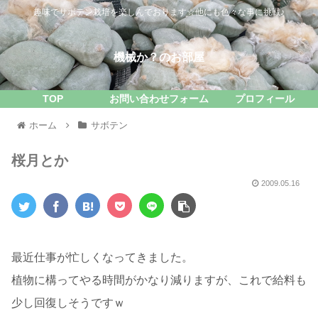
趣味でサボテン栽培を楽しんでおります☆他にも色々な事に挑戦♪
機械か？のお部屋
TOP
お問い合わせフォーム
プロフィール
ホーム
サボテン
桜月とか
2009.05.16
最近仕事が忙しくなってきました。
植物に構ってやる時間がかなり減りますが、これで給料も
少し回復しそうですｗ