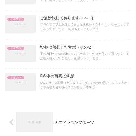
ご無沙汰しております(・ω・)
サボテン
ブログ半年以上放置してました機械か？です＾＾； ちゃんとサボ
サボしてましたよ！ 写真もちょこちょこ撮...
ﾔﾌｵｸで落札したサボ（その２）
サボテン
下の方以外がほぼ斑のランポー錦ですｗ まだ届いて間もなく、ま
だ植え替えしてません。 紅葉ランポーとは...
GW中の写真ですが
サボテン
GWあけて２週間ほどになりますが、いかがお過ごしでしょうか。
サボも植え替え後の成長が著しい時期で...
ミニドラゴンフルーツ