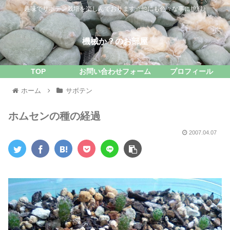
趣味でサボテン栽培を楽しんでおります☆他にも色々な事に挑戦♪
機械か？のお部屋
TOP
お問い合わせフォーム
プロフィール
ホーム
サボテン
ホムセンの種の経過
2007.04.07