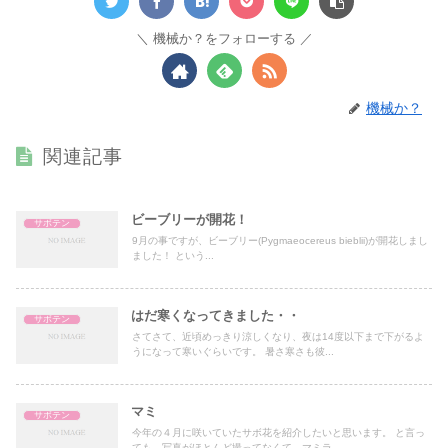
機械か？をフォローする
機械か？
関連記事
ビーブリーが開花！
サボテン
9月の事ですが、ビーブリー(Pygmaeocereus bieblii)が開花しまし
ました！ という...
はだ寒くなってきました・・
サボテン
さてさて、近頃めっきり涼しくなり、夜は14度以下まで下がるよ
うになって寒いぐらいです。 暑さ寒さも彼...
マミ
サボテン
今年の４月に咲いていたサボ花を紹介したいと思います。 と言っ
ても、写真がほとんど撮ってなくて、マミラ...