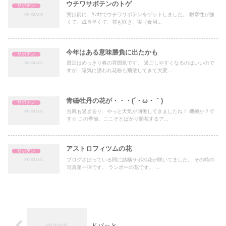
ウチワサボテンのトゲ
サボテン
実は前に、ﾔﾌｵｸでウチワサボテンをゲットしました。 耐寒性が強
くて、成長早くて、花も咲き、実（食用...
今年はある意味勝負に出たかも
サボテン
最近はめっきり春の雰囲気です。 過ごしやすくなるのはいいので
すが、陽気に誘われ花粉も飛散してきて大変...
青磁牡丹の花が・・・(´・ω・｀)
サボテン
台風も過ぎ去り、やっと天気が回復してきましたね！ 機械か？で
す☆ この季節、ここぞとばかり開花するア...
アストロフィツムの花
サボテン
ブログさぼっている間に結構サボの花が咲いてました。 その時の
写真第一弾です。 ランポーの花です。 ...
ドバッと