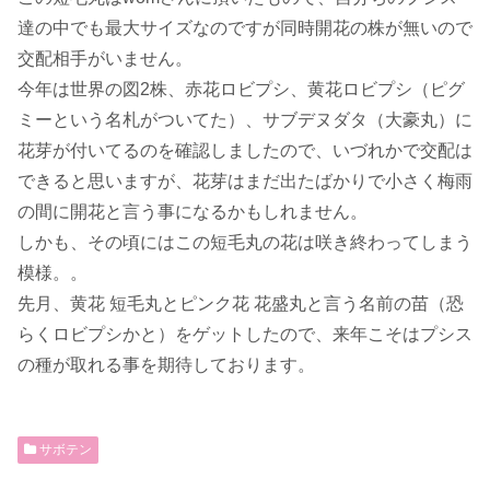
達の中でも最大サイズなのですが同時開花の株が無いので
交配相手がいません。
今年は世界の図2株、赤花ロビプシ、黄花ロビプシ（ピグ
ミーという名札がついてた）、サブデヌダタ（大豪丸）に
花芽が付いてるのを確認しましたので、いづれかで交配は
できると思いますが、花芽はまだ出たばかりで小さく梅雨
の間に開花と言う事になるかもしれません。
しかも、その頃にはこの短毛丸の花は咲き終わってしまう
模様。。
先月、黄花 短毛丸とピンク花 花盛丸と言う名前の苗（恐
らくロビプシかと）をゲットしたので、来年こそはプシス
の種が取れる事を期待しております。
サボテン