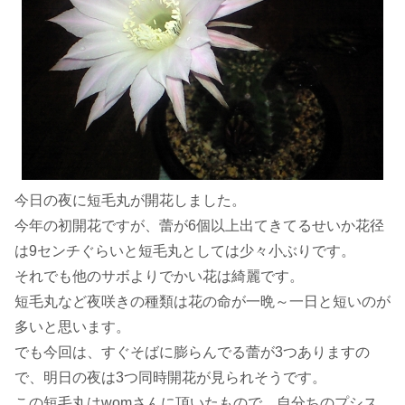
今日の夜に短毛丸が開花しました。
今年の初開花ですが、蕾が6個以上出てきてるせいか花径
は9センチぐらいと短毛丸としては少々小ぶりです。
それでも他のサボよりでかい花は綺麗です。
短毛丸など夜咲きの種類は花の命が一晩～一日と短いのが
多いと思います。
でも今回は、すぐそばに膨らんでる蕾が3つありますの
で、明日の夜は3つ同時開花が見られそうです。
この短毛丸はwomさんに頂いたもので、自分ちのプシス