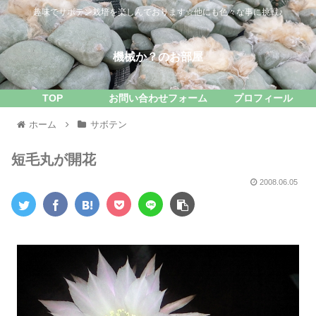
趣味でサボテン栽培を楽しんでおります☆他にも色々な事に挑戦♪
機械か？のお部屋
TOP
お問い合わせフォーム
プロフィール
ホーム
サボテン
短毛丸が開花
2008.06.05