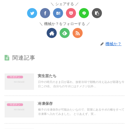
シェアする
機械か？をフォローする
機械か？
関連記事
実生苗たち
サボテン
日中の晴天のまま日が暮れ、放射冷却で朝晩の冷え込みが顕著な今
日この頃。 自分ちのサボにはナメクジ以外...
冷凍保存
サボテン
種子の冷凍保存が可能みたいなので、部屋にあるサボの種をすべて
冷凍庫へ入れてみました。 とりあえず、実...