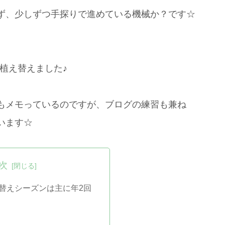
ず、少しずつ手探りで進めている機械か？です☆
は昨日植え替えました♪
もメモっているのですが、ブログの練習も兼ね
います☆
次
替えシーズンは主に年2回