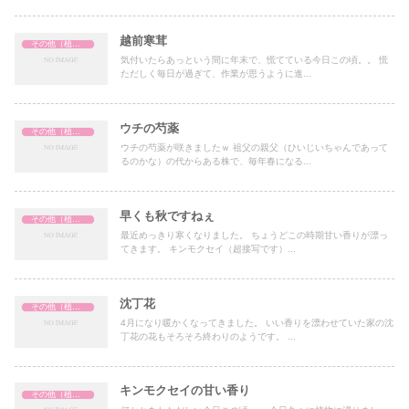
越前寒茸
その他（植物関係）
気付いたらあっという間に年末で、慌てている今日この頃。。 慌
ただしく毎日が過ぎて、作業が思うように進...
ウチの芍薬
その他（植物関係）
ウチの芍薬が咲きましたｗ 祖父の親父（ひいじいちゃんであって
るのかな）の代からある株で、毎年春になる...
早くも秋ですねぇ
その他（植物関係）
最近めっきり寒くなりました。 ちょうどこの時期甘い香りが漂っ
てきます。 キンモクセイ（超接写です）...
沈丁花
その他（植物関係）
4月になり暖かくなってきました。 いい香りを漂わせていた家の沈
丁花の花もそろそろ終わりのようです。 ...
キンモクセイの甘い香り
その他（植物関係）