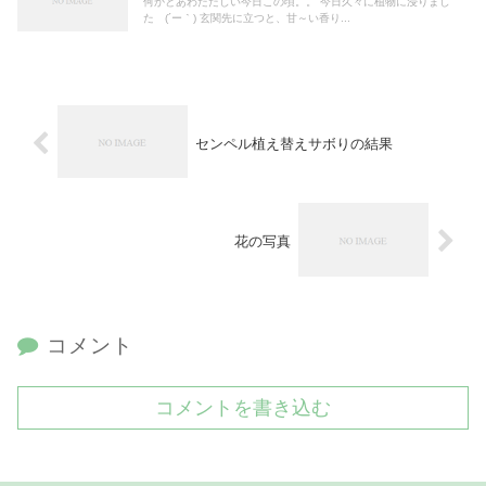
何かとあわただしい今日この頃。。 今日久々に植物に浸りまし
た (´ー｀) 玄関先に立つと、甘～い香り...
センペル植え替えサボりの結果
花の写真
コメント
コメントを書き込む