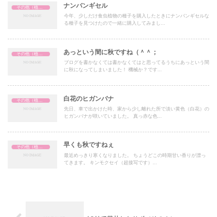
ナンバンギセル
その他（植物関係）
今年、少しだけ食虫植物の種子を購入したときにナンバンギセルな
る種子を見つけたので一緒に購入してみまし...
あっという間に秋ですね（＾＾；
その他（植物関係）
ブログを書かなくては書かなくてはと思ってるうちにあっという間
に秋になってしまいました！ 機械か？です...
白花のヒガンバナ
その他（植物関係）
先日、車で出かけた時、家から少し離れた所で淡い黄色（白花）の
ヒガンバナが咲いていました。 真っ赤な色...
早くも秋ですねぇ
その他（植物関係）
最近めっきり寒くなりました。 ちょうどこの時期甘い香りが漂っ
てきます。 キンモクセイ（超接写です）...