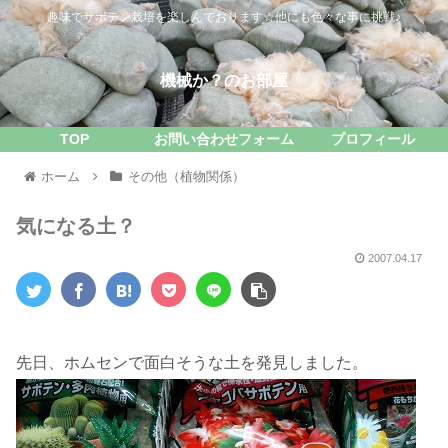
趣味でサボテン栽培を楽しんでおります☆他にも色々な事に挑戦♪
機械か？のお部屋
TOP
お問い合わせフォーム
プロフィール
ホーム
その他（植物関係）
気になる土？
2007.04.17
先日、ホムセンで面白そうな土を発見しました。