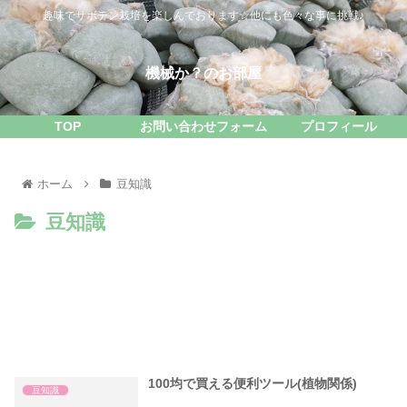
趣味でサボテン栽培を楽しんでおります☆他にも色々な事に挑戦♪
機械か？のお部屋
TOP
お問い合わせフォーム
プロフィール
ホーム
豆知識
豆知識
100均で買える便利ツール(植物関係)
豆知識