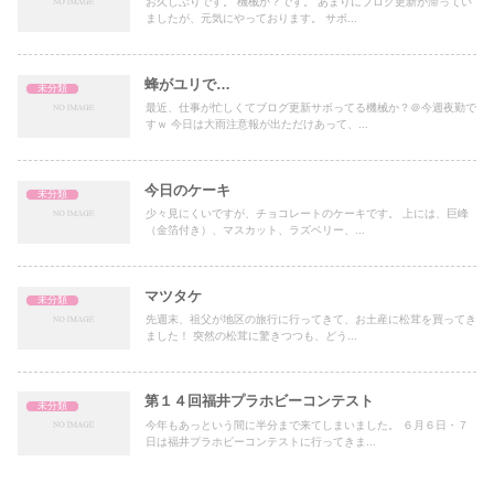
お久しぶりです。 機械か？です。 あまりにブログ更新が滞ってい
ましたが、元気にやっております。 サボ...
蜂がユリで…
未分類
最近、仕事が忙しくてブログ更新サボってる機械か？＠今週夜勤で
すｗ 今日は大雨注意報が出ただけあって、...
今日のケーキ
未分類
少々見にくいですが、チョコレートのケーキです。 上には、巨峰
（金箔付き）、マスカット、ラズベリー、...
マツタケ
未分類
先週末、祖父が地区の旅行に行ってきて、お土産に松茸を買ってき
ました！ 突然の松茸に驚きつつも、どう...
第１４回福井プラホビーコンテスト
未分類
今年もあっという間に半分まで来てしまいました。 ６月６日・７
日は福井プラホビーコンテストに行ってきま...