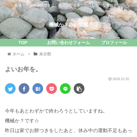
趣味でサボテン栽培を楽しんでおります☆他にも色々な事に挑戦♪
機械か？のお部屋
TOP
お問い合わせフォーム
プロフィール
ホーム
未分類
よいお年を。
2019.12.31
今年もあとわずかで終わろうとしていますね。
機械か？です☆
昨日は家でお餅つきをしたあと、休み中の運動不足もあっ