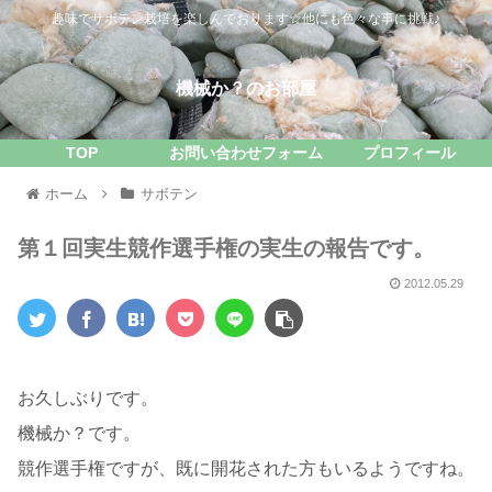
趣味でサボテン栽培を楽しんでおります☆他にも色々な事に挑戦♪
機械か？のお部屋
TOP
お問い合わせフォーム
プロフィール
ホーム
サボテン
第１回実生競作選手権の実生の報告です。
2012.05.29
お久しぶりです。
機械か？です。
競作選手権ですが、既に開花された方もいるようですね。