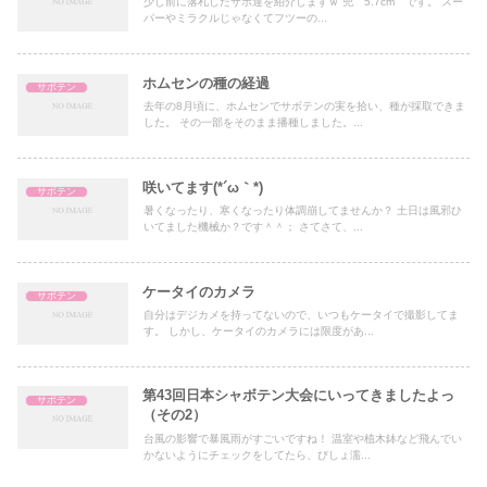
少し前に落札したサボ達を紹介しますｗ 兜 5.7cm です。 スー
パーやミラクルじゃなくてフツーの...
ホムセンの種の経過
サボテン
去年の8月頃に、ホムセンでサボテンの実を拾い、種が採取できま
した。 その一部をそのまま播種しました。...
咲いてます(*´ω｀*)
サボテン
暑くなったり、寒くなったり体調崩してませんか？ 土日は風邪ひ
いてました機械か？です＾＾； さてさて、...
ケータイのカメラ
サボテン
自分はデジカメを持ってないので、いつもケータイで撮影してま
す。 しかし、ケータイのカメラには限度があ...
第43回日本シャボテン大会にいってきましたよっ
サボテン
（その2）
台風の影響で暴風雨がすごいですね！ 温室や植木鉢など飛んでい
かないようにチェックをしてたら、びしょ濡...