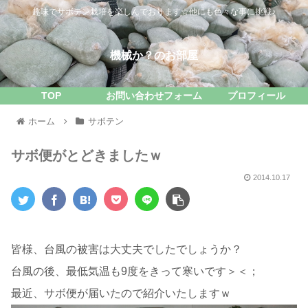
趣味でサボテン栽培を楽しんでおります☆他にも色々な事に挑戦♪
機械か？のお部屋
TOP
お問い合わせフォーム
プロフィール
ホーム
サボテン
サボ便がとどきましたｗ
2014.10.17
皆様、台風の被害は大丈夫でしたでしょうか？
台風の後、最低気温も9度をきって寒いです＞＜；
最近、サボ便が届いたので紹介いたしますｗ