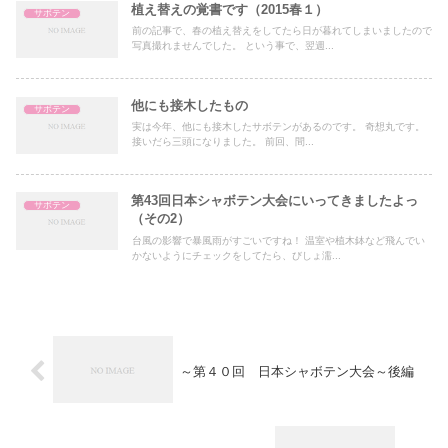
植え替えの覚書です（2015春１）
サボテン
前の記事で、春の植え替えをしてたら日が暮れてしまいましたので
写真撮れませんでした。 という事で、翌週...
他にも接木したもの
サボテン
実は今年、他にも接木したサボテンがあるのです。 奇想丸です。
接いだら三頭になりました。 前回、間...
第43回日本シャボテン大会にいってきましたよっ
サボテン
（その2）
台風の影響で暴風雨がすごいですね！ 温室や植木鉢など飛んでい
かないようにチェックをしてたら、びしょ濡...
～第４０回 日本シャボテン大会～後編