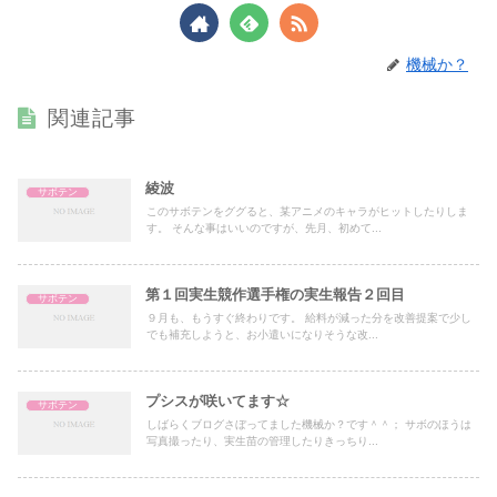
機械か？
関連記事
綾波
サボテン
このサボテンをググると、某アニメのキャラがヒットしたりしま
す。 そんな事はいいのですが、先月、初めて...
第１回実生競作選手権の実生報告２回目
サボテン
９月も、もうすぐ終わりです。 給料が減った分を改善提案で少し
でも補充しようと、お小遣いになりそうな改...
プシスが咲いてます☆
サボテン
しばらくブログさぼってました機械か？です＾＾； サボのほうは
写真撮ったり、実生苗の管理したりきっちり...