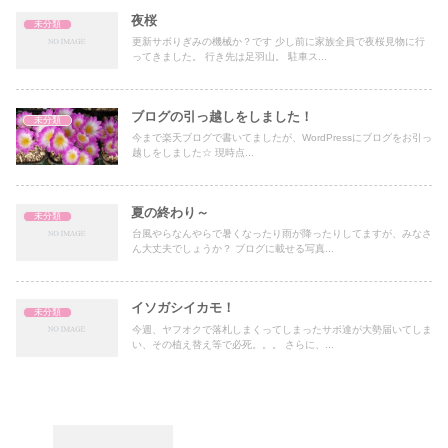
夜桜
未分類
更新サボりぎみの機械か？です 少し前に家族全員で夜桜見物に行
ってきました。 行き先は足羽山。 駐車ス...
ブログの引っ越しをしました！
未分類
今まで楽天ブログで書いてましたが、WordPressにブログをお引っ
越しをしました☆ 現時点...
夏の終わり～
未分類
台風やらなんやらで暑くなったり雨が降ったりしてますが、みなさ
ん大丈夫でしょうか？ ブログに載せる写真...
イソガシイカモ！
未分類
今週、ヤフオクで落札しまくってしまったサボ達が大勢届いてしま
い、その植え替え等で必死。。。 さらに、...