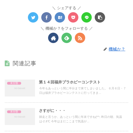
シェアする
機械か？をフォローする
機械か？
関連記事
第１４回福井プラホビーコンテスト
未分類
今年もあっという間に半分まで来てしまいました。 ６月６日・７
日は福井プラホビーコンテストに行ってきま...
さすがに・・・
未分類
師走と言うか、あっという間に年末ですね(^^; 昨日の朝、気温
は-2.8℃ 今年はまだここまで気温が...