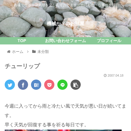
趣味でサボテン栽培を楽しんでおります☆他にも色々な事に挑戦♪
機械か？のお部屋
TOP
お問い合わせフォーム
プロフィール
ホーム
未分類
チューリップ
2007.04.18
今週に入ってから雨と冷たい風で天気が悪い日が続いてま
す。
早く天気が回復する事を祈る毎日です。