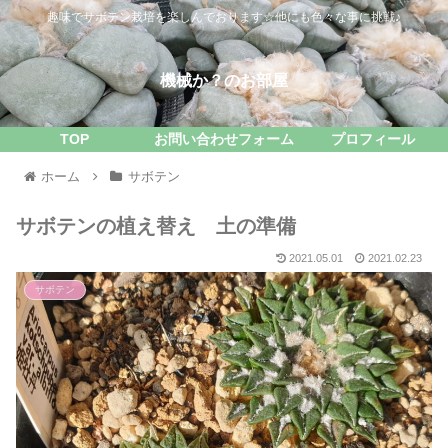
趣味でサボテン栽培を楽しんでおります☆他にも色々な事に挑戦♪
機械か？のお部屋
TOP
お問い合わせフォーム
プロフィール
ホーム
サボテン
サボテンの植え替え 土の準備
2021.05.01
2021.02.23
サボテン