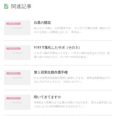
関連記事
白星の開花
サボテン
あっという間に、12月後半です。 マミラリア属の白星（確かハク
セイと読む）が開花しました。 本当は...
ﾔﾌｵｸで落札したサボ（その３）
サボテン
ヘキラン錦の子苗セットです。 ヘキラン錦のはずなんですが、紅
葉っぽいのがいたり、ランポーの白点がある...
第１回実生競作選手権
サボテン
たにさぼ実生倶楽部の競作に参加してます。 競作は初参加なので
少しワクワクしてたり。 15日にカプト...
咲いてきてます☆
サボテン
GW前より初夏のような暑さが続いております。 皆さん熱中症にな
らないように水分補給忘れてませんか？ ...