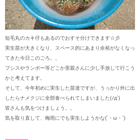
短毛丸のカキ仔もあるのでおすそ分けできます☆彡
実生苗が大きくなり、スペース的にあまり余裕がなくなっ
てきた今日このごろ。。
プシスやランポー等どこか里親さんに少し手放して行こう
かと考えてます。
そして、今年初めに実生した苗達ですが、うっかり外に出
したらナメクジに全部食べられてしまいました(ﾉд`)
皆さんも気をつけましょう。。
気を取り直して、梅雨にでも実生しようかな(´・ω・`)