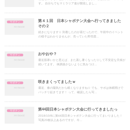
す。 自分ちでもマミラリア達が開花しまし...
第４１回 日本シャボテン大会へ行ってきました
サボテン
その２
続きになります☆ 到着したのが昼だったので、午前中のイベント
の様子はわかりませんが、売っていた即売苗...
おやおや？
サボテン
最近肌寒いかと思えば、また蒸し暑くなったりして不安定な天候が
続いてます。 体調崩さないように気をつけ...
咲きまくってましたｗ
サボテン
最近、春の陽気だから眠くなりますね☆ でも、サボは休眠明けで
バッチリ起きてます！ って、確認したら写...
第44回日本シャボテン大会に行ってきましたっ
サボテン
2018/10/8に第44回日本シャボテン大会に行ってまいりました！
写真20枚以上あるのですが、今...