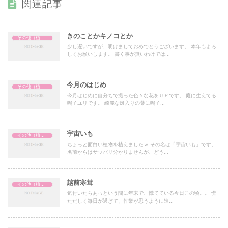
関連記事
きのことかキノコとか
その他（植物関係）
少し遅いですが、明けましておめでとうございます。 本年もよろ
しくお願いします。 書く事が無いわけでは...
今月のはじめ
その他（植物関係）
今月はじめに自分ちで撮った色々な花をＵＰです。 庭に生えてる
鳴子ユリです。 綺麗な斑入りの葉に鳴子...
宇宙いも
その他（植物関係）
ちょっと面白い植物を植えましたｗ その名は「宇宙いも」です。
名前からはサッパリ分かりませんが、どう...
越前寒茸
その他（植物関係）
気付いたらあっという間に年末で、慌てている今日この頃。。 慌
ただしく毎日が過ぎて、作業が思うように進...