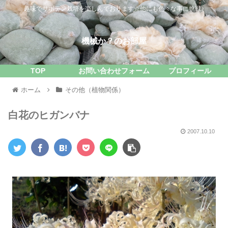
趣味でサボテン栽培を楽しんでおります☆他にも色々な事に挑戦♪
機械か？のお部屋
TOP
お問い合わせフォーム
プロフィール
ホーム
その他（植物関係）
白花のヒガンバナ
2007.10.10