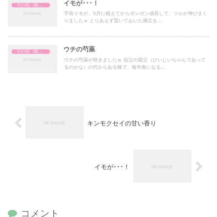
イモが･･･！
その他（植物関係）
宇宙イモが、5月に植えてからガンガン成長して、ツルが伸びまく
りましたｗ とりあえず置いておいた脚立を...
ウチの芍薬
その他（植物関係）
ウチの芍薬が咲きましたｗ 祖父の親父（ひいじいちゃんであって
るのかな）の代からある株で、毎年春になる...
キンモクセイの甘い香り
イモが･･･！
コメント