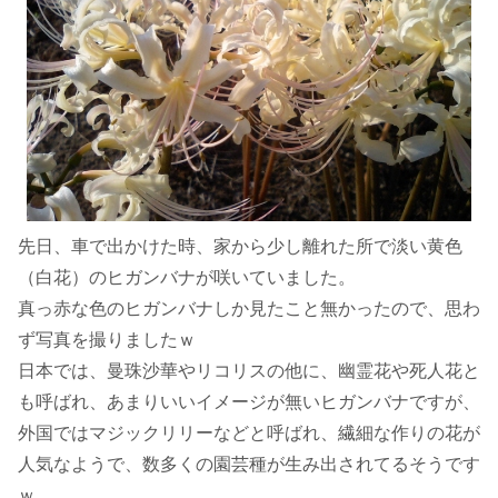
先日、車で出かけた時、家から少し離れた所で淡い黄色
（白花）のヒガンバナが咲いていました。
真っ赤な色のヒガンバナしか見たこと無かったので、思わ
ず写真を撮りましたｗ
日本では、曼珠沙華やリコリスの他に、幽霊花や死人花と
も呼ばれ、あまりいいイメージが無いヒガンバナですが、
外国ではマジックリリーなどと呼ばれ、繊細な作りの花が
人気なようで、数多くの園芸種が生み出されてるそうです
ｗ