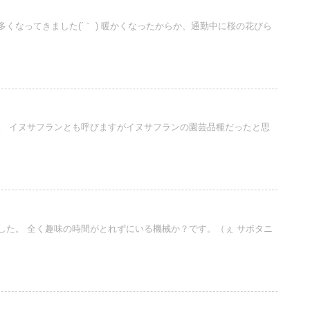
くなってきました(´｀ ) 暖かくなったからか、通勤中に桜の花びら
。 イヌサフランとも呼びますがイヌサフランの園芸品種だったと思
した。 全く趣味の時間がとれずにいる機械か？です。（ぇ サボタニ