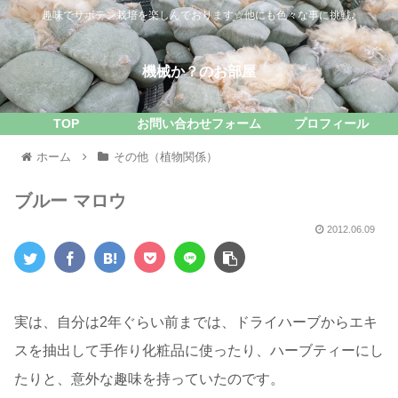
趣味でサボテン栽培を楽しんでおります☆他にも色々な事に挑戦♪
機械か？のお部屋
TOP
お問い合わせフォーム
プロフィール
ホーム
その他（植物関係）
ブルー マロウ
2012.06.09
実は、自分は2年ぐらい前までは、ドライハーブからエキ
スを抽出して手作り化粧品に使ったり、ハーブティーにし
たりと、意外な趣味を持っていたのです。