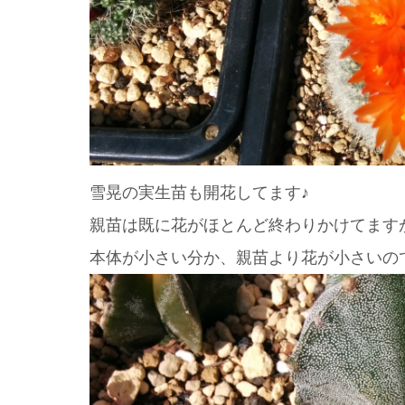
雪晃の実生苗も開花してます♪
親苗は既に花がほとんど終わりかけてます
本体が小さい分か、親苗より花が小さいの