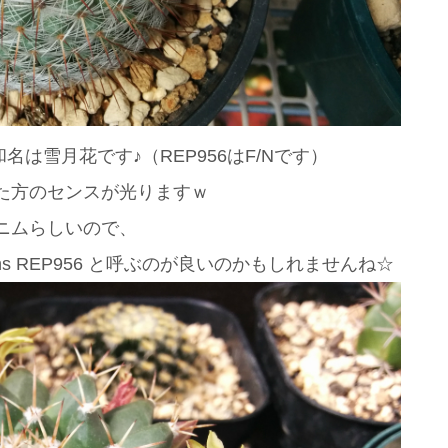
 和名は雪月花です♪（REP956はF/Nです）
た方のセンスが光りますｗ
ニムらしいので、
.elegans REP956 と呼ぶのが良いのかもしれませんね☆